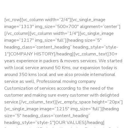
[vc_row][vc_column width=”2/4″][vc_single_image
image=”1313″ img_size=”500×700″ alignment=”center”]
[/vc_column][vc_column width=”1/4″][vc_single_image
image=”1217″ img_size=”full”][heading size=”5″
heading_class=”content_heading” heading_style=”style-
1″]COMPANY HISTORY[/heading][vc_column_text]30+
years experience in packers & movers services. We started
with local service around 50 Kms, our expansion today is
around 350 kms local and we also provide international
service as well, Professional moving company
Customization of services according to the need of the
customer and making sure every customer with delighted
service.[/vc_column_text][vc_empty_space height=”20px”]
[vc_single_image image=”1215″ img_size=”full”][heading
size=”5″ heading_class=”content_heading”
heading_style=”style-1″]OUR VALUES[/heading]