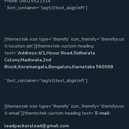
Phone: 08025521516
” font_container=”tag:h3|text_align:left”]
[themestek-icon type=”themify” icon_themify=”themifyicon
ti-location-pin”][themestek-custom-heading
text=”
Address:4/1,Hosur Road,Sidharata
Colony,Madiwala,2nd
Block,Koramangala,Bengaluru,Karnataka 560068
” font_container=”tag:h3|text_align:left”]
[themestek-icon type=”themify” icon_themify=”themifyicon
ti-email”][themestek-custom-heading text=”
E-mail:
leadpackerslead@gmail.com