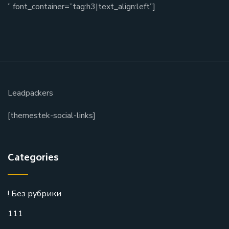
” font_container=”tag:h3|text_align:left”]
Leadpackers
[themestek-social-links]
Categories
! Без рубрики
111